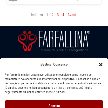
Indietro
1
2
3
4
Avanti
Seguici su:
Gestisci Consenso
Per fornire le migliori esperienze, utilizziamo tecnologie come i cookie per
memorizzare e/o accedere alle informazioni del dispositivo. Il consenso a queste
tecnologie ci permetterà di elaborare dati come il comportamento di navigazione o
ID unici su questo sito. Non acconsentire o ritirare il consenso può influire
Via LEVATA, 6 - STRADELLA (PV) - 27049
negativamente su alcune caratteristiche e funzioni.
391 1493079 -
info@farfallinaedizioni.it
Accetta