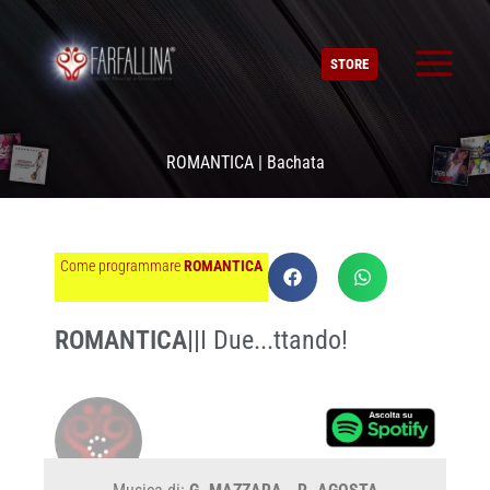
Vai
al
STORE
contenuto
ROMANTICA | Bachata
Come programmare
ROMANTICA
ROMANTICA
||
I Due...ttando!