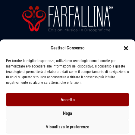
v
e
b
a
l
a
l
b
a
i
e
l
b
l
e
l
a
e
Gestisci Consenso
Seguici su:
b
l
Per fornire le migliori esperienze, utilizziamo tecnologie come i cookie per
memorizzare e/o accedere alle informazioni del dispositivo. Il consenso a queste
e
tecnologie ci permetterà di elaborare dati come il comportamento di navigazione o
ID unici su questo sito. Non acconsentire o ritirare il consenso può influire
Via LEVATA, 6 - STRADELLA (PV) - 27049
negativamente su alcune caratteristiche e funzioni.
391 1493079 -
info@farfallinaedizioni.it
Accetta
P. IVA: 01255620864
Nega
Privacy Policy
–
Cookie Policy
–
Termini e Condizioni
Visualizza le preferenze
Copyright © 2026
FARFALLINA
Edizioni Musicali | Designed by