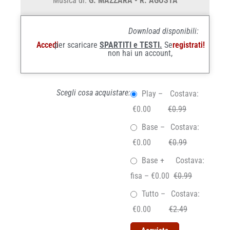
Musica di:
G. MAZZARA - R. AGOSTA
Download disponibili:
Accedi
per scaricare
SPARTITI e TESTI.
Se
registrati!
non hai un account,
Scegli cosa acquistare:
Play
–
Costava:
€0.00
€0.99
Base
–
Costava:
€0.00
€0.99
Base +
Costava:
fisa
–
€0.00
€0.99
Tutto
–
Costava:
€0.00
€2.49