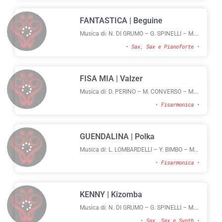
FANTASTICA | Beguine
Musica di: N. DI GRUMO – G. SPINELLI – M.
CONVERSO
•
Sax
,
Sax e Pianoforte
•
FISA MIA | Valzer
Musica di: D. PERINO – M. CONVERSO – M.
TOPO
•
Fisarmonica
•
GUENDALINA | Polka
Musica di: L. LOMBARDELLI – Y. BIMBO – M.
CONVERSO – M. TOPO
•
Fisarmonica
•
KENNY | Kizomba
Musica di: N. DI GRUMO – G. SPINELLI – M.
CONVERSO
•
Sax
,
Sax e Synth
•