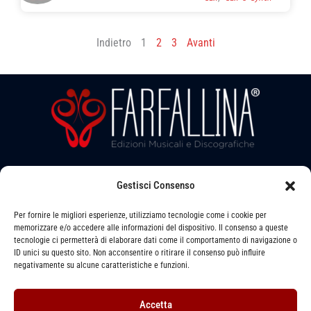
Indietro
1
2
3
Avanti
Seguici su:
Gestisci Consenso
Per fornire le migliori esperienze, utilizziamo tecnologie come i cookie per
memorizzare e/o accedere alle informazioni del dispositivo. Il consenso a queste
tecnologie ci permetterà di elaborare dati come il comportamento di navigazione o
ID unici su questo sito. Non acconsentire o ritirare il consenso può influire
Via LEVATA, 6 - STRADELLA (PV) - 27049
negativamente su alcune caratteristiche e funzioni.
391 1493079 -
info@farfallinaedizioni.it
Accetta