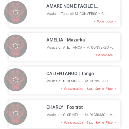
AMARE NON È FACILE |
Moderato
Musica e Testo di: M. CONVERSO – G.
SPINELLI – F. FUSETTI
•
Voce uomo
•
AMELIA | Mazurka
Musica di: A. E. TANCA – M. CONVERSO –
M. TOPO
•
Fisarmonica
•
CALIENTANGO | Tango
Musica di: D. DESIDERI – M. CONVERSO – M.
TOPO
•
Fisarmonica
,
Sax
,
Sax e Fisa
•
CHARLY | Fox trot
Musica di: G. SPINELLI – N. DI GRUMO – M.
CONVERSO
•
Fisarmonica
,
Sax
,
Sax e Fisa
•