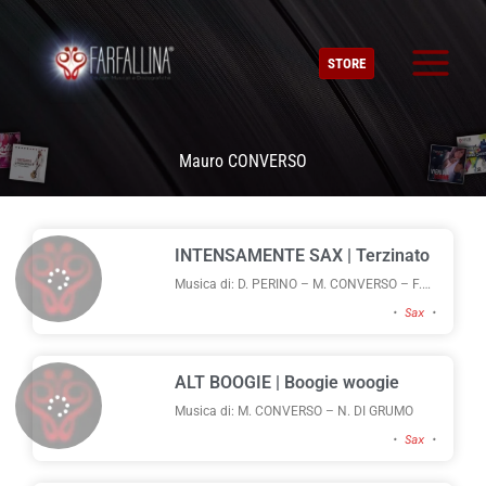
Vai
al
STORE
contenuto
Mauro CONVERSO
Page
Page
Page
INTENSAMENTE SAX | Terzinato
Musica di: D. PERINO – M. CONVERSO – F.
FUSETTI – M. TOPO
•
Sax
•
ALT BOOGIE | Boogie woogie
Musica di: M. CONVERSO – N. DI GRUMO
•
Sax
•