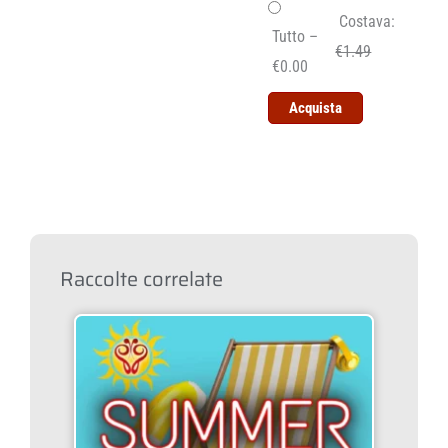
Costava:
Tutto
–
€1.49
€0.00
Acquista
Raccolte correlate