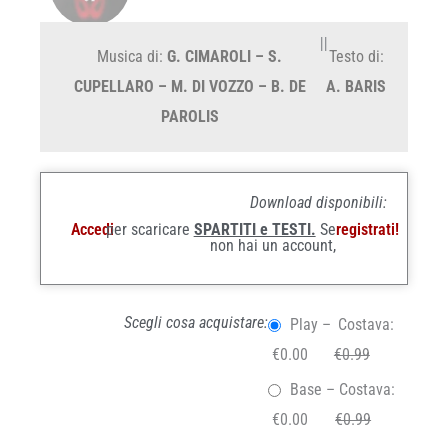
||
Musica di:
G. CIMAROLI – S.
Testo di:
CUPELLARO – M. DI VOZZO – B. DE
A. BARIS
PAROLIS
Download disponibili:
Accedi
per scaricare
SPARTITI e TESTI.
Se
registrati!
non hai un account,
Scegli cosa acquistare:
Play
–
Costava:
€0.00
€0.99
Base
–
Costava:
€0.00
€0.99