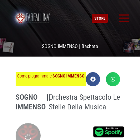
Vai
al
STORE
contenuto
SOGNO IMMENSO | Bachata
Come programmare
SOGNO IMMENSO
SOGNO
||
Orchestra Spettacolo Le
IMMENSO
Stelle Della Musica