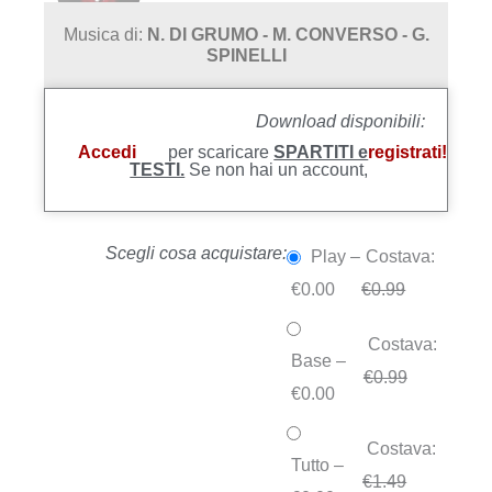
Musica di:
N. DI GRUMO - M. CONVERSO - G.
SPINELLI
Download disponibili:
Accedi
per scaricare
SPARTITI e
registrati!
TESTI.
Se non hai un account,
Scegli cosa acquistare:
Play
–
Costava:
€0.00
€0.99
Costava:
Base
–
€0.99
€0.00
Costava:
Tutto
–
€1.49