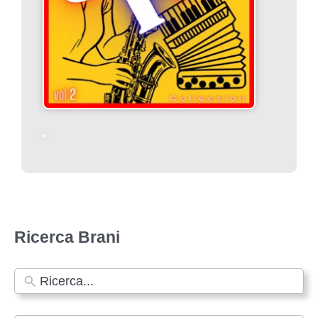
Ricerca Brani
N
e