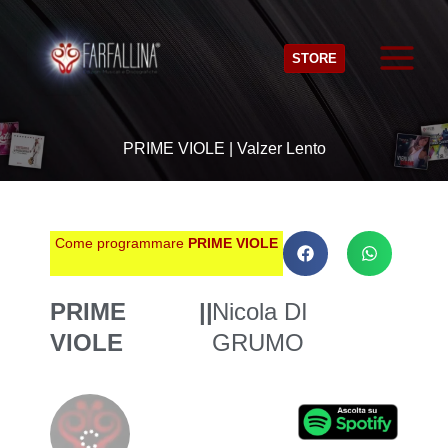
Vai
al
STORE
contenuto
PRIME VIOLE | Valzer Lento
Come programmare
PRIME VIOLE
PRIME
||
Nicola DI
VIOLE
GRUMO