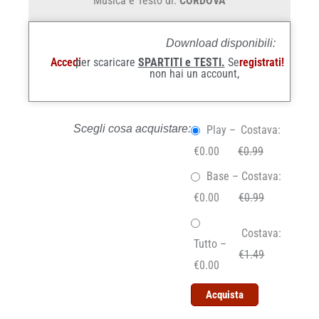
Musica e Testo di:
CORDOVA
Download disponibili:
Accedi
per scaricare
SPARTITI e TESTI.
Se
registrati!
non hai un account,
Scegli cosa acquistare:
Play
–
Costava:
€0.00
€0.99
Base
–
Costava:
€0.00
€0.99
Costava:
Tutto
–
€1.49
€0.00
Acquista