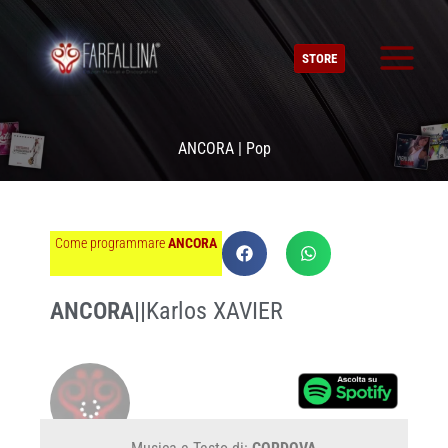
Vai
al
STORE
contenuto
ANCORA | Pop
Come programmare
ANCORA
ANCORA
||
Karlos XAVIER