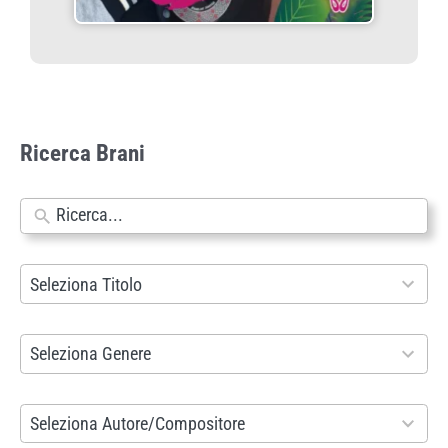
Ricerca Brani
N
e
s
9
Seleziona Titolo
s
9
u
3
8
Seleziona Genere
n
r
6
r
e
r
2
Seleziona Autore/Compositore
i
s
e