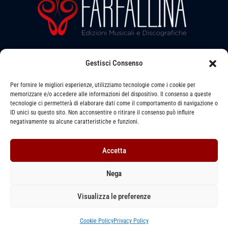
l
b
a
i
e
l
b
l
e
l
a
e
Gestisci Consenso
Seguici su:
b
l
Per fornire le migliori esperienze, utilizziamo tecnologie come i cookie per
memorizzare e/o accedere alle informazioni del dispositivo. Il consenso a queste
e
tecnologie ci permetterà di elaborare dati come il comportamento di navigazione o
ID unici su questo sito. Non acconsentire o ritirare il consenso può influire
Via LEVATA, 6 - STRADELLA (PV) - 27049
negativamente su alcune caratteristiche e funzioni.
391 1493079 -
info@farfallinaedizioni.it
Accetta
P. IVA: 01255620864
Nega
Privacy Policy
–
Cookie Policy
–
Termini e Condizioni
Visualizza le preferenze
Copyright © 2026
FARFALLINA
Edizioni Musicali | Designed by
FARFALLINA
Edizioni Musicali
Cookie Policy
Privacy Policy