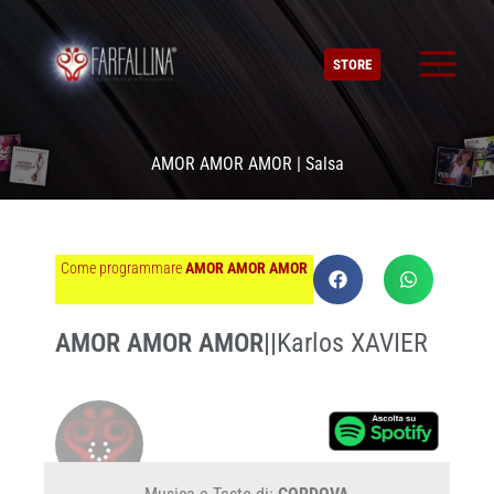
Vai
al
STORE
contenuto
AMOR AMOR AMOR | Salsa
Come programmare
AMOR AMOR AMOR
AMOR AMOR AMOR
||
Karlos XAVIER