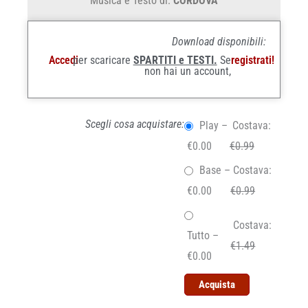
Musica e Testo di:
CORDOVA
Download disponibili:
Accedi
per scaricare
SPARTITI e TESTI.
Se
registrati!
non hai un account,
Scegli cosa acquistare:
Play
–
Costava:
€0.00
€0.99
Base
–
Costava:
€0.00
€0.99
Costava:
Tutto
–
€1.49
€0.00
Acquista