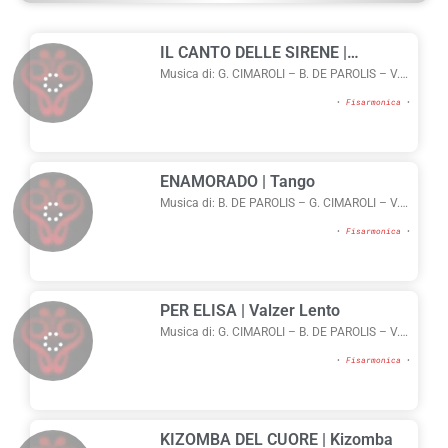
IL CANTO DELLE SIRENE |
Sirtacumbia
Musica di: G. CIMAROLI – B. DE PAROLIS – V.
CEROLI
•
Fisarmonica
•
ENAMORADO | Tango
Musica di: B. DE PAROLIS – G. CIMAROLI – V.
CEROLI
•
Fisarmonica
•
PER ELISA | Valzer Lento
Musica di: G. CIMAROLI – B. DE PAROLIS – V.
CEROLI
•
Fisarmonica
•
KIZOMBA DEL CUORE | Kizomba