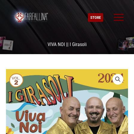
Vai
al
STORE
contenuto
VIVA NOI || I Girasoli