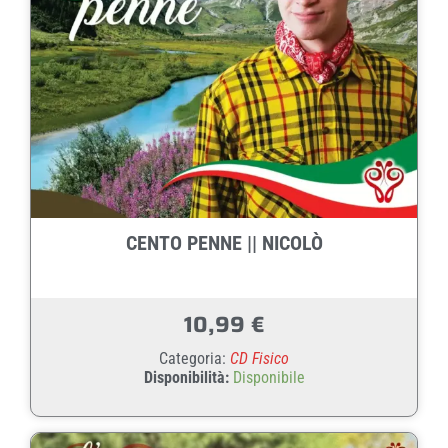
CENTO PENNE || NICOLÒ
10,99
€
Categoria:
CD Fisico
Disponibilità:
Disponibile