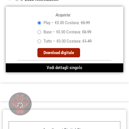
Acquista:
Play
–
€0.00
Costava:
€0.99
Base
–
€0.00
Costava:
€0.99
Tutto
–
€0.00
Costava:
€1.49
Download digitale
Vedi dettagli singolo