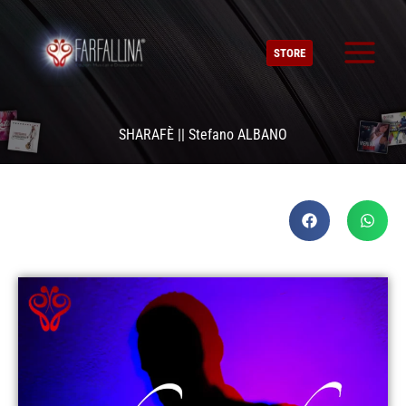
Vai
al
STORE
contenuto
SHARAFÈ || Stefano ALBANO