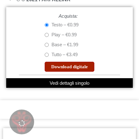
Acquista:
Testo
–
€0.99
Play
–
€0.99
Base
–
€1.99
Tutto
–
€3.49
Download digitale
Vedi dettagli singolo