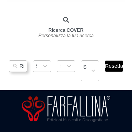
Ricerca COVER
Personalizza la tua ricerca
No
88
32
3
Seleziona Titolo
Seleziona Genere
Resetta
Seleziona Tema
results
results
results
results
available
available
available