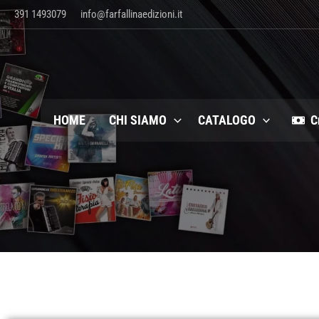
Vai
391 1493079
info@farfallinaedizioni.it
al
contenuto
HOME
CHI SIAMO
CATALOGO
C