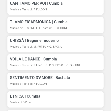
CANTIAMO PER VOI | Cumbia
Musica e Testo di: F. FULGONI
Mimmo Mirabelli, M. Putzu e G. Spinelli "BUM
0:00
TI AMO FISARMONICA | Cumbia
Veila ft Spinelli "LA NOIA" (Remix Sanremo 20
4:59
Musica di: G. SPINELLI || Testo di: F. FULGONI
Valerio e Paolo Bagnasco "DOPPIA SFIDA" Cana
CHISSÀ | Beguine moderno
3:23
Musica e Testo di: M. PUTZU – Q. BACCIU
Mimmo Mirabelli "LA COLEGIALA" (versione cum
3:26
VOILÀ LE DANCE | Cumbia
Musica e Testo di: P. LINO – G. P. GUERCIO – C. FANTINI
Mirko Putzu "STELLARE" (polka brillante) Cana
3:36
SENTIMENTO D’AMORE | Bachata
Mary Merolla - CUORE INFRANTO (fox trot) Can
3:47
Musica e Testo di: F. FULGONI
Valerio e Paolo Bagnasco "ADELANTE" Canale 
4:12
ETNICA | Cumbia
Musica di: VEILA
Mirko Putzu, Quirico Bacciu, Veila "IL BALLO D
5:33