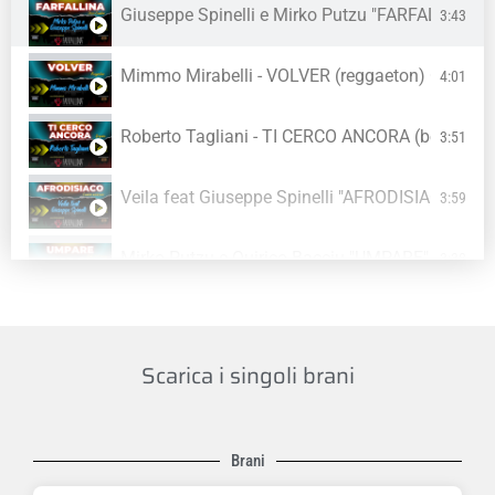
Giuseppe Spinelli e Mirko Putzu "FARFALLINA"
3:43
Mimmo Mirabelli - VOLVER (reggaeton) Canale 
4:01
Roberto Tagliani - TI CERCO ANCORA (beguine)
3:51
Veila feat Giuseppe Spinelli "AFRODISIACO" C
3:59
Mirko Putzu e Quirico Bacciu "UMPARE" Canale
3:38
Francesco Proietto - BE FREEDOM (moderato po
4:20
Scarica i singoli brani
Valerio Bagnasco - ANDROMEDA (concert cumbi
4:55
Nicol - CANTIAMO PER VOI (moderato cumbia) 
3:19
Brani