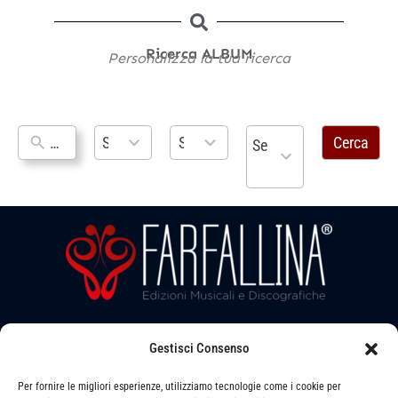
Ricerca ALBUM
Personalizza la tua ricerca
No
118
20
6
Seleziona Album
Seleziona Strumento
Cerca
Seleziona Tipologia
results
results
results
results
available
available
available
Seguici su:
Gestisci Consenso
Per fornire le migliori esperienze, utilizziamo tecnologie come i cookie per