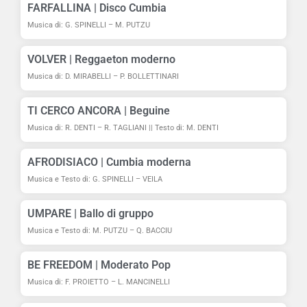
Fausto Fulgoni e Giuseppe Spinelli "TI AMO F
4:31
FARFALLINA | Disco Cumbia
Musica di: G. SPINELLI – M. PUTZU
Mirko Putzu e Quirico Bacciu - CHISSÀ (beguin
4:08
VOLVER | Reggaeton moderno
Musica di: D. MIRABELLI – P. BOLLETTINARI
Alessia e Paolino ft Spinelli "VOILÀ LA DANCE
4:26
TI CERCO ANCORA | Beguine
Nicol - SENTIMENTO D'AMORE (bachata) Canale
3:54
Musica di: R. DENTI – R. TAGLIANI || Testo di: M. DENTI
Veila "ETNICA" (cumbia per organetto) Canale 
4:10
AFRODISIACO | Cumbia moderna
Musica e Testo di: G. SPINELLI – VEILA
Francesco Proietto e Giuseppe Spinelli "LUNA 
4:07
UMPARE | Ballo di gruppo
Mary Merolla - L' ERRORE (beguine) Canale It
4:57
Musica e Testo di: M. PUTZU – Q. BACCIU
BE FREEDOM | Moderato Pop
Giuseppe Spinelli - STRADELLINO (valzer) Can
4:19
Musica di: F. PROIETTO – L. MANCINELLI
Roberto Tagliani ft Spinelli "REGINA DELL'AM
0:00