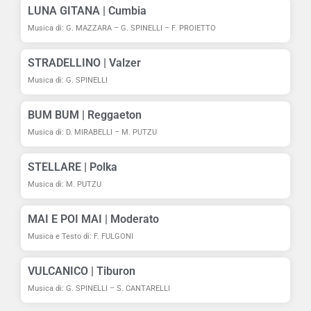
LUNA GITANA | Cumbia
Musica di: G. MAZZARA – G. SPINELLI – F. PROIETTO
Fausto Fulgoni "MAI E POI MAI" Canale Italia
0:00
STRADELLINO | Valzer
Giuseppe, Francesco e Paolino "BELLA CIAO MI
4:29
Musica di: G. SPINELLI
Giuseppe Spinelli - VULCANICO (tiburon) Canal
4:33
BUM BUM | Reggaeton
Musica di: D. MIRABELLI – M. PUTZU
STELLARE | Polka
Musica di: M. PUTZU
MAI E POI MAI | Moderato
Musica e Testo di: F. FULGONI
VULCANICO | Tiburon
Musica di: G. SPINELLI – S. CANTARELLI