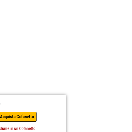
:
 Acquista Cofanetto
olume in un Cofanetto.