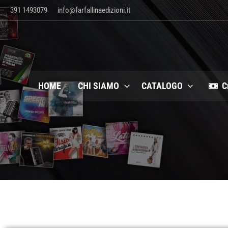
Vai
391 1493079
info@farfallinaedizioni.it
al
contenuto
HOME
CHI SIAMO
CATALOGO
C