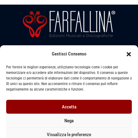
Seguici su:
Gestisci Consenso
Per fornire le migliori esperienze, utilizziamo tecnologie come i cookie per
memorizzare e/o accedere alle informazioni del dispositivo. Il consenso a queste
tecnologie ci permetterà di elaborare dati come il comportamento di navigazione o
ID unici su questo sito. Non acconsentire o ritirare il consenso può influire
Via LEVATA, 6 - STRADELLA (PV) - 27049
negativamente su alcune caratteristiche e funzioni.
391 1493079 -
info@farfallinaedizioni.it
Accetta
P. IVA: 01255620864
Nega
Privacy Policy
–
Cookie Policy
–
Termini e Condizioni
Visualizza le preferenze
Copyright © 2026
FARFALLINA
Edizioni Musicali | Designed by