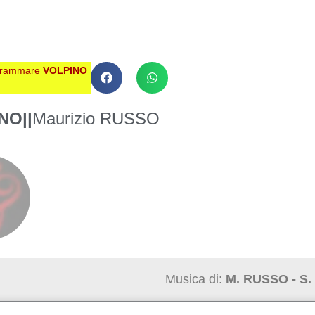
grammare
VOLPINO
INO
||
Maurizio RUSSO
Musica di:
M. RUSSO - S.