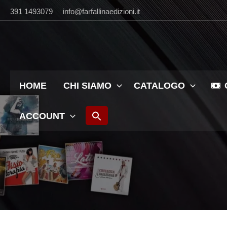
Vai
391 1493079
info@farfallinaedizioni.it
al
contenuto
HOME
CHI SIAMO
CATALOGO
ACCOUNT