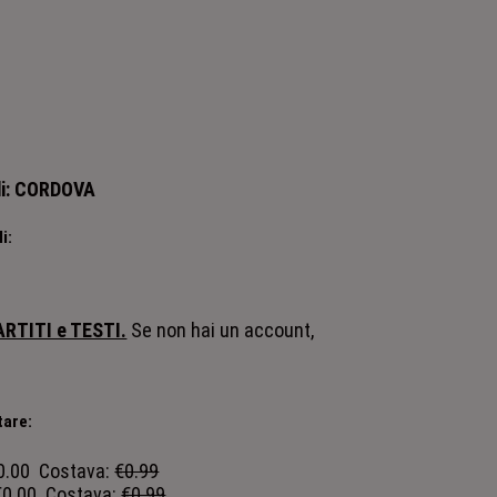
i:
CORDOVA
i:
ARTITI e TESTI.
Se non hai un account,
tare:
0.00
Costava:
€0.99
€0.00
Costava:
€0.99