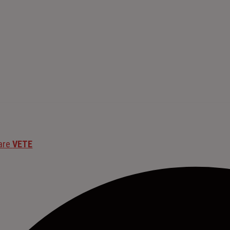
are
VETE