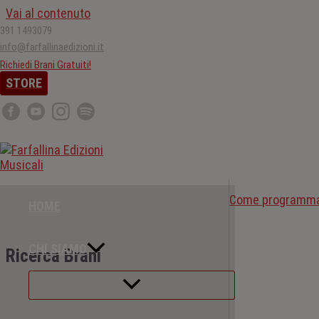
Vai al contenuto
391 1493079
info@farfallinaedizioni.it
Richiedi Brani Gratuiti!
STORE
VETE | Salsa
Come programm
HOME
CHI SIAMO
Ricerca Brani