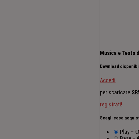
Musica e Testo d
Download disponibil
Accedi
per scaricare
SP
registrati!
Scegli cosa acquis
Play
–
€
Base
–