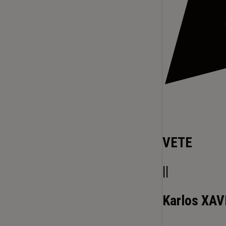
VETE
||
Karlos XAV