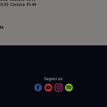
€0.00
Costava:
€1.49
te
Seguici su: