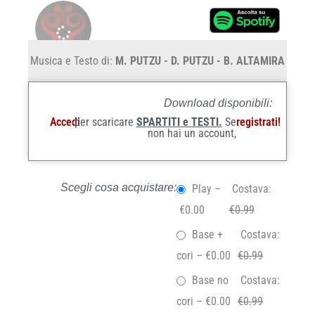
Musica e Testo di:
M. PUTZU - D. PUTZU - B. ALTAMIRA
Download disponibili:
Accedi
per scaricare
SPARTITI e TESTI.
Se
registrati!
non hai un account,
Scegli cosa acquistare:
Play
–
Costava:
€0.00
€0.99
Base +
Costava:
cori
–
€0.00
€0.99
Base no
Costava:
cori
–
€0.00
€0.99