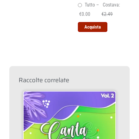
Tutto
–
Costava:
€0.00
€2.49
Acquista
Raccolte correlate