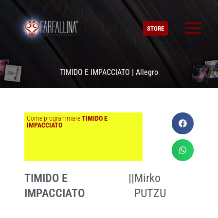
Vai
al
STORE
contenuto
TIMIDO E IMPACCIATO | Allegro
Come programmare
TIMIDO E
IMPACCIATO
TIMIDO E
||
Mirko
IMPACCIATO
PUTZU