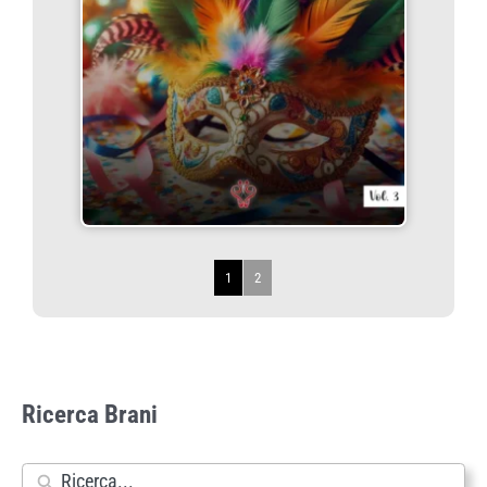
1
2
Ricerca Brani
N