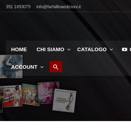
Vai
391 1493079
info@farfallinaedizioni.it
al
contenuto
HOME
CHI SIAMO
CATALOGO
ACCOUNT