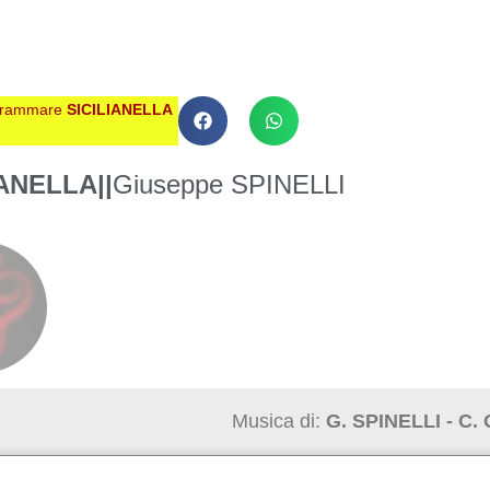
grammare
SICILIANELLA
IANELLA
||
Giuseppe SPINELLI
Musica di:
G. SPINELLI - C