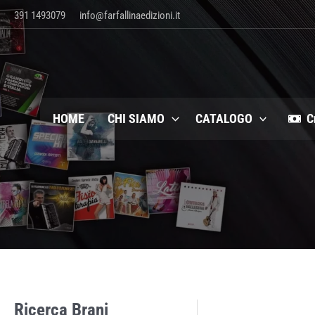
Vai
391 1493079
info@farfallinaedizioni.it
al
contenuto
HOME
CHI SIAMO
CATALOGO
C
Ricerca Brani