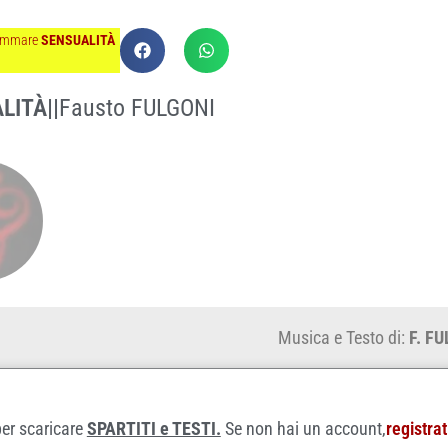
ammare
SENSUALITÀ
LITÀ
||
Fausto FULGONI
Musica e Testo di:
F. F
per scaricare
SPARTITI e TESTI.
Se non hai un account,
registrat