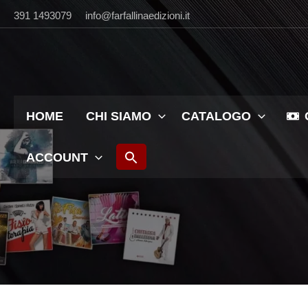
Vai
391 1493079
info@farfallinaedizioni.it
al
contenuto
HOME
CHI SIAMO
CATALOGO
ACCOUNT