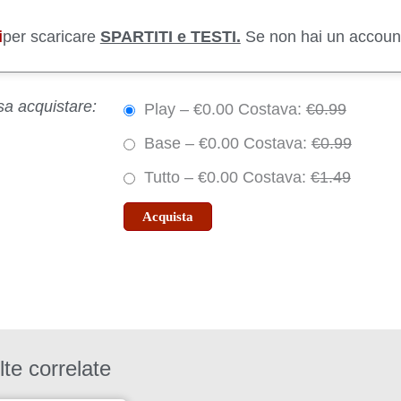
i
per scaricare
SPARTITI e TESTI.
Se non hai un accoun
sa acquistare:
Play
–
€0.00
Costava:
€0.99
Base
–
€0.00
Costava:
€0.99
Tutto
–
€0.00
Costava:
€1.49
Acquista
te correlate