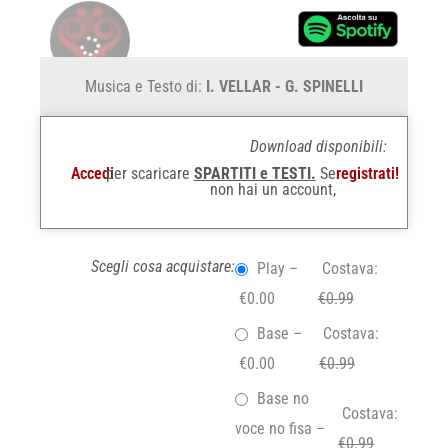
Musica e Testo di:
I. VELLAR - G. SPINELLI
Download disponibili:
Accedi
per scaricare
SPARTITI e TESTI.
Se
registrati!
non hai un account,
Scegli cosa acquistare:
Play
–
Costava:
€0.00
€0.99
Base
–
Costava:
€0.00
€0.99
Base no
Costava:
voce no fisa
–
€0.99