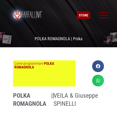
Vai
al
STORE
contenuto
POLKA ROMAGNOLA | Polka
Come programmare
POLKA
ROMAGNOLA
POLKA
||
VEILA & Giuseppe
ROMAGNOLA
SPINELLI