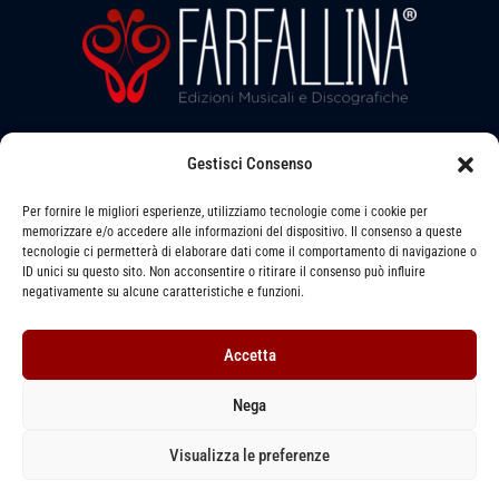
a
l
a
l
b
a
i
e
l
b
l
e
l
a
e
Gestisci Consenso
Seguici su:
b
l
Per fornire le migliori esperienze, utilizziamo tecnologie come i cookie per
memorizzare e/o accedere alle informazioni del dispositivo. Il consenso a queste
e
tecnologie ci permetterà di elaborare dati come il comportamento di navigazione o
ID unici su questo sito. Non acconsentire o ritirare il consenso può influire
Via LEVATA, 6 - STRADELLA (PV) - 27049
negativamente su alcune caratteristiche e funzioni.
391 1493079 -
info@farfallinaedizioni.it
Accetta
P. IVA: 01255620864
Nega
Privacy Policy
–
Cookie Policy
–
Termini e Condizioni
Visualizza le preferenze
Copyright © 2026
FARFALLINA
Edizioni Musicali | Designed by
FARFALLINA
Edizioni Musicali