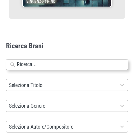
Ricerca Brani
N
e
s
9
Seleziona Titolo
s
9
u
3
8
Seleziona Genere
n
r
6
r
e
r
2
Seleziona Autore/Compositore
i
s
e