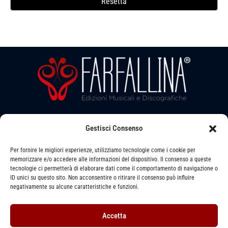
a
Resetta
i
a
v
s
b
l
i
a
a
l
a
l
i
v
e
b
a
l
a
l
b
a
i
e
l
b
l
e
l
a
e
Gestisci Consenso
Seguici su:
b
l
Per fornire le migliori esperienze, utilizziamo tecnologie come i cookie per
memorizzare e/o accedere alle informazioni del dispositivo. Il consenso a queste
e
tecnologie ci permetterà di elaborare dati come il comportamento di navigazione o
ID unici su questo sito. Non acconsentire o ritirare il consenso può influire
Via LEVATA, 6 - STRADELLA (PV) - 27049
negativamente su alcune caratteristiche e funzioni.
391 1493079 -
info@farfallinaedizioni.it
Accetta
P. IVA: 01255620864