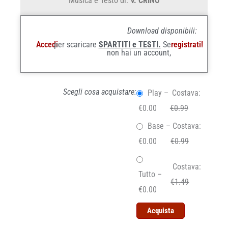
Musica e Testo di:
V. CRINÒ
Download disponibili:
Accedi
per scaricare
SPARTITI e TESTI.
Se
registrati!
non hai un account,
Scegli cosa acquistare:
Play
–
Costava:
€0.00
€0.99
Base
–
Costava:
€0.00
€0.99
Costava:
Tutto
–
€1.49
€0.00
Acquista