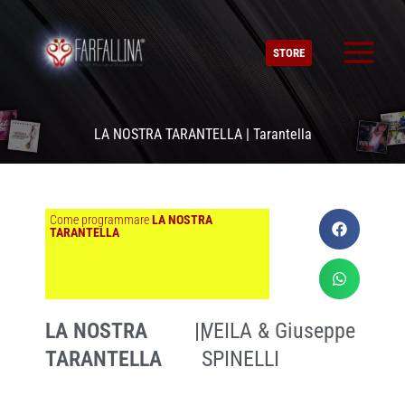
Vai
al
STORE
contenuto
LA NOSTRA TARANTELLA | Tarantella
Come programmare
LA NOSTRA
TARANTELLA
LA NOSTRA
||
VEILA & Giuseppe
TARANTELLA
SPINELLI