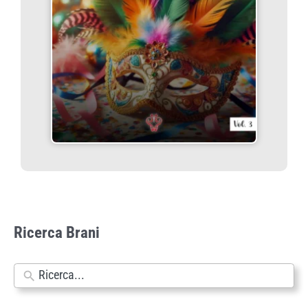
Ricerca Brani
N
e