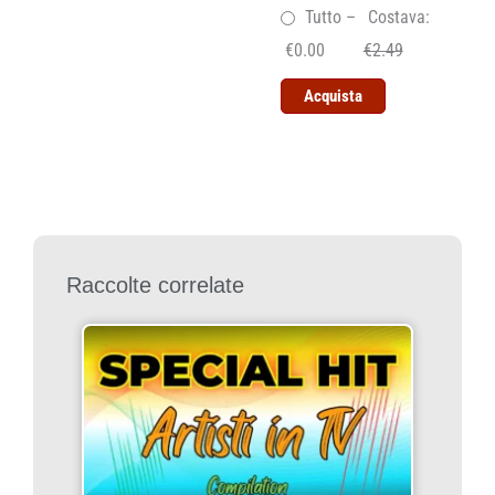
Tutto
–
Costava:
€0.00
€2.49
Acquista
Raccolte correlate