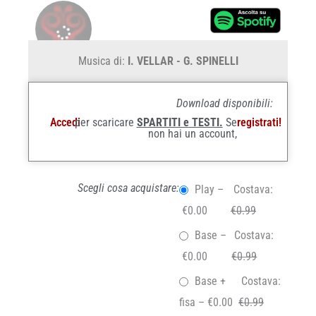
Musica di:
I. VELLAR - G. SPINELLI
Download disponibili:
Accedi
per scaricare
SPARTITI e TESTI.
Se
registrati!
non hai un account,
Scegli cosa acquistare:
Play
–
Costava:
€0.00
€0.99
Base
–
Costava:
€0.00
€0.99
Base +
Costava:
fisa
–
€0.00
€0.99