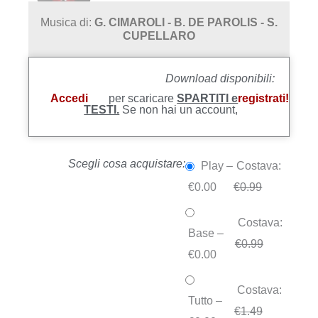
Musica di:
G. CIMAROLI - B. DE PAROLIS - S.
CUPELLARO
Download disponibili:
Accedi
per scaricare
SPARTITI e
registrati!
TESTI.
Se non hai un account,
Scegli cosa acquistare:
Play
–
Costava:
€0.00
€0.99
Costava:
Base
–
€0.99
€0.00
Costava:
Tutto
–
€1.49