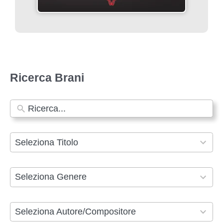
Ricerca Brani
N
e
s
9
Seleziona Titolo
s
9
u
3
8
Seleziona Genere
n
r
6
r
e
r
2
Seleziona Autore/Compositore
i
s
e