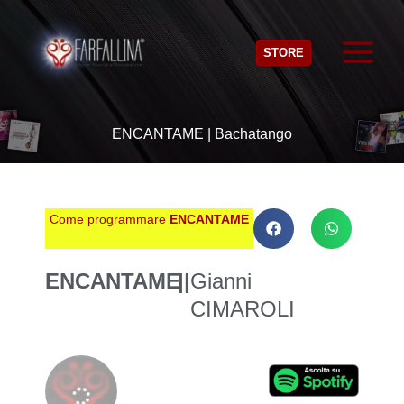
Vai
al
STORE
contenuto
ENCANTAME | Bachatango
Come programmare
ENCANTAME
ENCANTAME
||
Gianni
CIMAROLI