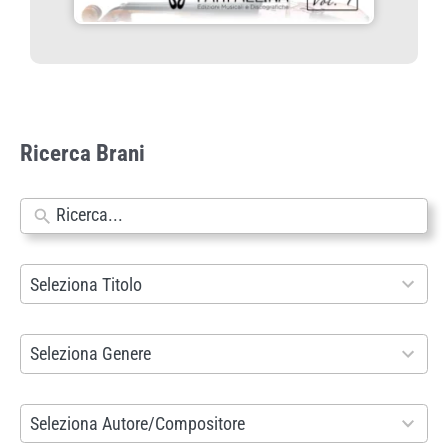
Ricerca Brani
N
e
s
9
Seleziona Titolo
s
9
u
3
8
Seleziona Genere
n
r
6
r
e
r
2
Seleziona Autore/Compositore
i
s
e