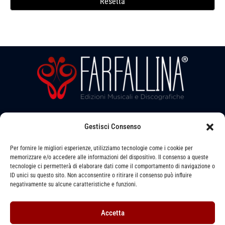
a
Resetta
i
a
v
s
b
l
i
a
a
l
a
l
i
v
e
b
a
l
a
l
b
a
i
e
l
b
l
e
l
a
e
Gestisci Consenso
Seguici su:
b
l
Per fornire le migliori esperienze, utilizziamo tecnologie come i cookie per
memorizzare e/o accedere alle informazioni del dispositivo. Il consenso a queste
e
tecnologie ci permetterà di elaborare dati come il comportamento di navigazione o
ID unici su questo sito. Non acconsentire o ritirare il consenso può influire
Via LEVATA, 6 - STRADELLA (PV) - 27049
negativamente su alcune caratteristiche e funzioni.
391 1493079 -
info@farfallinaedizioni.it
Accetta
P. IVA: 01255620864