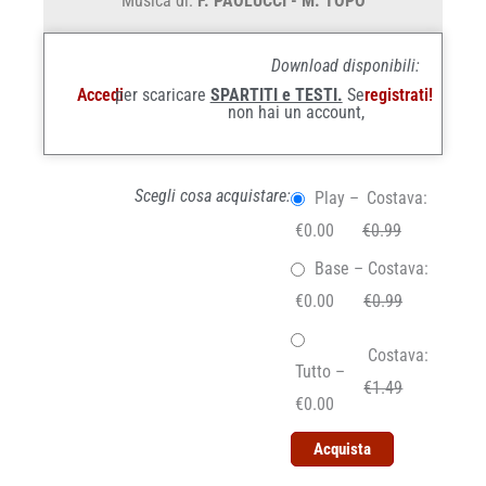
Musica di:
F. PAOLUCCI - M. TOPO
Download disponibili:
Accedi
per scaricare
SPARTITI e TESTI.
Se
registrati!
non hai un account,
Scegli cosa acquistare:
Play
–
Costava:
€0.00
€0.99
Base
–
Costava:
€0.00
€0.99
Costava:
Tutto
–
€1.49
€0.00
Acquista