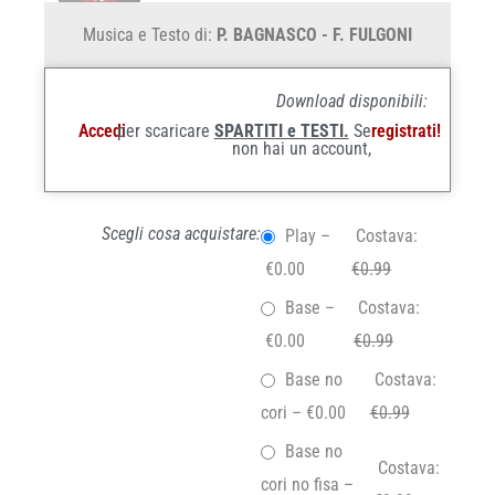
Musica e Testo di:
P. BAGNASCO - F. FULGONI
Download disponibili:
Accedi
per scaricare
SPARTITI e TESTI.
Se
registrati!
non hai un account,
Scegli cosa acquistare:
Play
–
Costava:
€0.00
€0.99
Base
–
Costava:
€0.00
€0.99
Base no
Costava:
cori
–
€0.00
€0.99
Base no
Costava:
cori no fisa
–