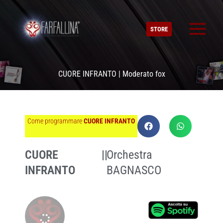
Vai
al
STORE
contenuto
CUORE INFRANTO | Moderato fox
Come programmare
CUORE INFRANTO
CUORE
||
Orchestra
INFRANTO
BAGNASCO