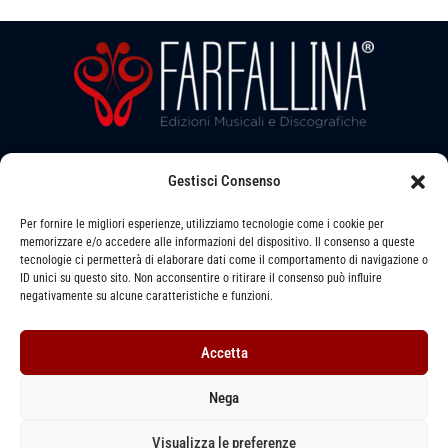
a
l
i
v
e
b
a
l
a
l
b
a
i
e
l
b
l
e
l
a
e
Seguici su:
Gestisci Consenso
b
l
Per fornire le migliori esperienze, utilizziamo tecnologie come i cookie per
memorizzare e/o accedere alle informazioni del dispositivo. Il consenso a queste
e
tecnologie ci permetterà di elaborare dati come il comportamento di navigazione o
ID unici su questo sito. Non acconsentire o ritirare il consenso può influire
Via LEVATA, 6 - STRADELLA (PV) - 27049
negativamente su alcune caratteristiche e funzioni.
391 1493079 -
info@farfallinaedizioni.it
Accetta
P. IVA: 01255620864
Nega
Privacy Policy
–
Cookie Policy
–
Termini e Condizioni
Visualizza le preferenze
Copyright © 2026
FARFALLINA
Edizioni Musicali | Designed by