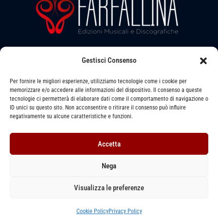
l
b
a
i
e
l
b
l
e
l
a
e
Gestisci Consenso
Seguici su:
b
l
Per fornire le migliori esperienze, utilizziamo tecnologie come i cookie per
memorizzare e/o accedere alle informazioni del dispositivo. Il consenso a queste
e
tecnologie ci permetterà di elaborare dati come il comportamento di navigazione o
ID unici su questo sito. Non acconsentire o ritirare il consenso può influire
Via LEVATA, 6 - STRADELLA (PV) - 27049
negativamente su alcune caratteristiche e funzioni.
391 1493079 -
info@farfallinaedizioni.it
Accetta
P. IVA: 01255620864
Nega
Privacy Policy
–
Cookie Policy
–
Termini e Condizioni
Visualizza le preferenze
Copyright © 2026
FARFALLINA
Edizioni Musicali | Designed by
FARFALLINA
Edizioni Musicali
Cookie Policy
Privacy Policy