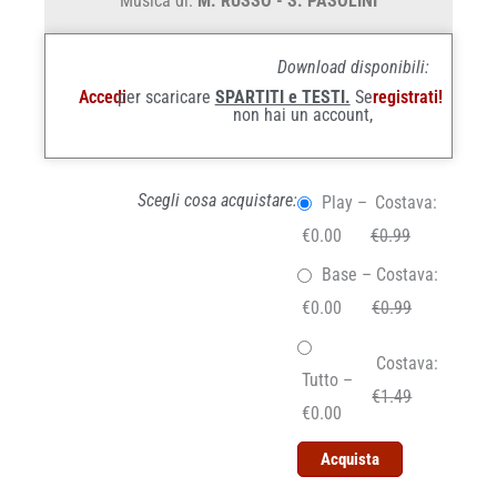
Musica di:
M. RUSSO - S. PASOLINI
Download disponibili:
Accedi
per scaricare
SPARTITI e TESTI.
Se
registrati!
non hai un account,
Scegli cosa acquistare:
Play
–
Costava:
€0.00
€0.99
Base
–
Costava:
€0.00
€0.99
Costava:
Tutto
–
€1.49
€0.00
Acquista