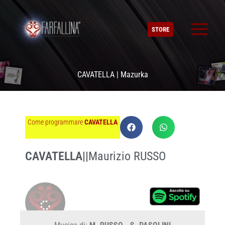
Vai
al
STORE
contenuto
CAVATELLA | Mazurka
Come programmare
CAVATELLA
CAVATELLA
||
Maurizio RUSSO