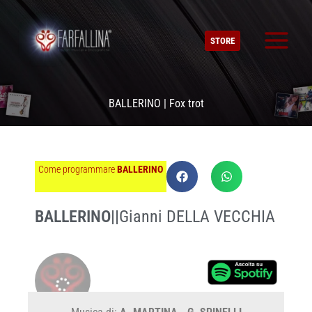
Vai
al
STORE
contenuto
BALLERINO | Fox trot
Come programmare
BALLERINO
BALLERINO
||
Gianni DELLA VECCHIA