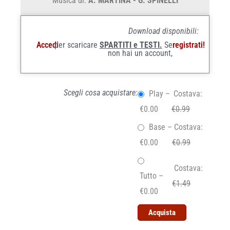
Musica di:
A. MARTINA - G. SPINELLI
Download disponibili:
Accedi
per scaricare
SPARTITI e TESTI.
Se
registrati!
non hai un account,
Scegli cosa acquistare:
Play
–
Costava:
€0.00
€0.99
Base
–
Costava:
€0.00
€0.99
Costava:
Tutto
–
€1.49
€0.00
Acquista