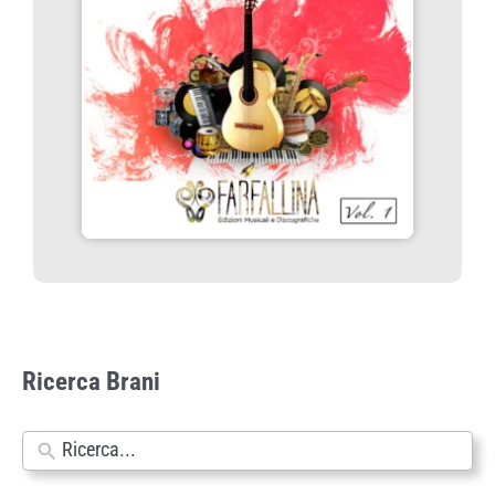
Ricerca Brani
N
e