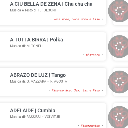
A CIU BELLA DE ZENA | Cha cha cha
Musica e Testo di: F. FULGONI
•
Voce uomo
,
Voce uomo e Fisa
•
A TUTTA BIRRA | Polka
Musica di: M. TONELLI
•
Chitarra
•
ABRAZO DE LUZ | Tango
Musica di: G. MAZZARA – R. AGOSTA
•
Fisarmonica
,
Sax
,
Sax e Fisa
•
ADELAIDE | Cumbia
Musica di: BASSISSI – VOLVITUR
•
Fisarmonica
•