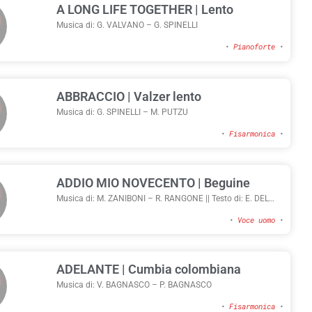
A LONG LIFE TOGETHER | Lento
Musica di: G. VALVANO – G. SPINELLI
•
Pianoforte
•
ABBRACCIO | Valzer lento
Musica di: G. SPINELLI – M. PUTZU
•
Fisarmonica
•
ADDIO MIO NOVECENTO | Beguine
Musica di: M. ZANIBONI – R. RANGONE || Testo di: E. DEL
SARTO
•
Voce uomo
•
ADELANTE | Cumbia colombiana
Musica di: V. BAGNASCO – P. BAGNASCO
•
Fisarmonica
•