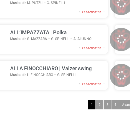
Musica di: M. PUTZU – G. SPINELLI
•
Fisarmonica
•
ALL’IMPAZZATA | Polka
Musica di: G. MAZZARA – G. SPINELLI – A. ALUNNO
•
Fisarmonica
•
ALLA FINOCCHIARO | Valzer swing
Musica di: L. FINOCCHIARO – G. SPINELLI
•
Fisarmonica
•
1
2
3
4
Avan