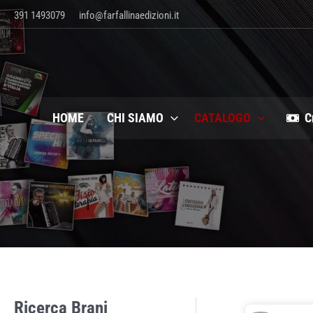
Vai
391 1493079
info@farfallinaedizioni.it
al
contenuto
HOME
CHI SIAMO
CATALOGO
C
Ricerca Brani